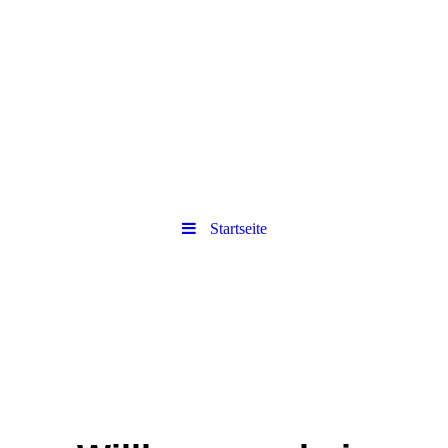
Leder Tausend
Ihr Fachgeschäft für Lederwaren
Startseite